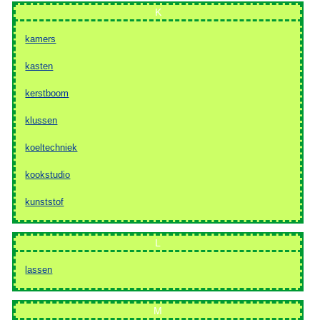
K
kamers
kasten
kerstboom
klussen
koeltechniek
kookstudio
kunststof
L
lassen
M