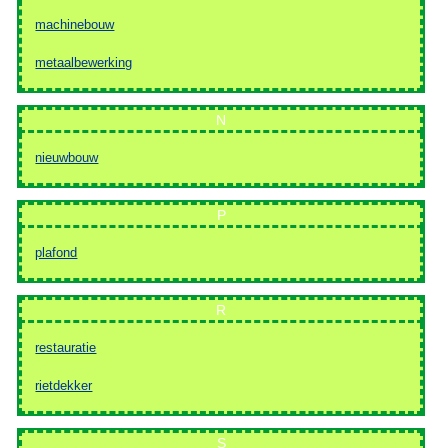
machinebouw
metaalbewerking
N
nieuwbouw
P
plafond
R
restauratie
rietdekker
S