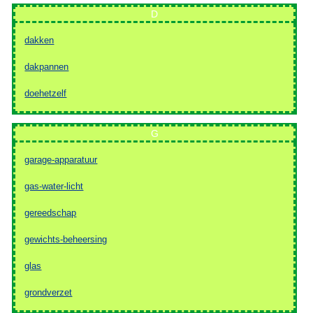
D
dakken
dakpannen
doehetzelf
G
garage-apparatuur
gas-water-licht
gereedschap
gewichts-beheersing
glas
grondverzet