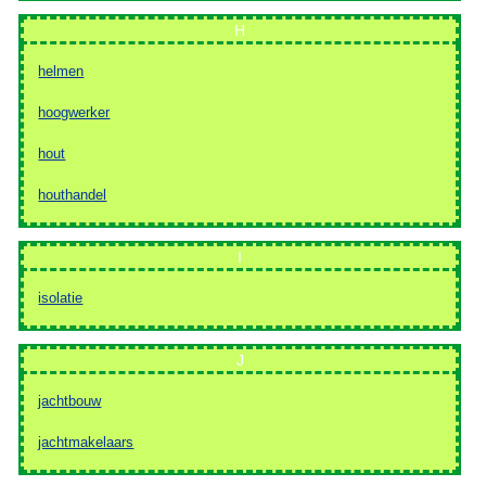
H
helmen
hoogwerker
hout
houthandel
I
isolatie
J
jachtbouw
jachtmakelaars