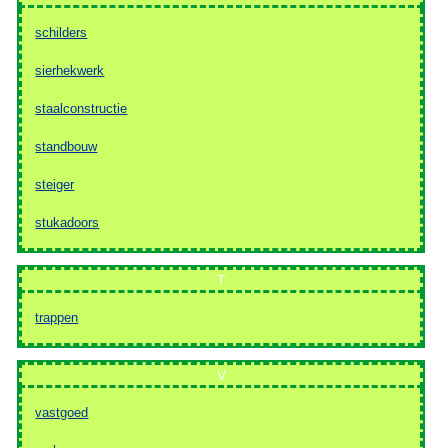
schilders
sierhekwerk
staalconstructie
standbouw
steiger
stukadoors
T
trappen
V
vastgoed