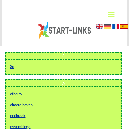
3
3d
A
afbouw
almere-haven
antikraak
assemblage