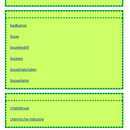
B
badkamer
bouw
bouwbedrijf
bouwen
bouwmaterialen
bouwplaten
C
chaletbouw
chemische-industrie