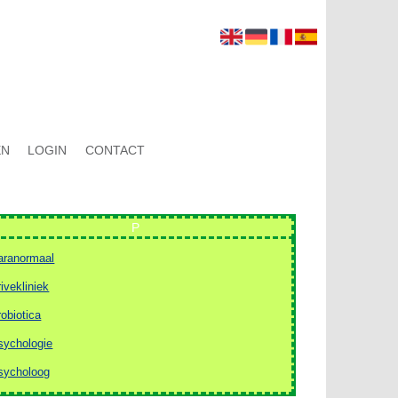
EN
LOGIN
CONTACT
P
aranormaal
rivekliniek
robiotica
sychologie
sycholoog