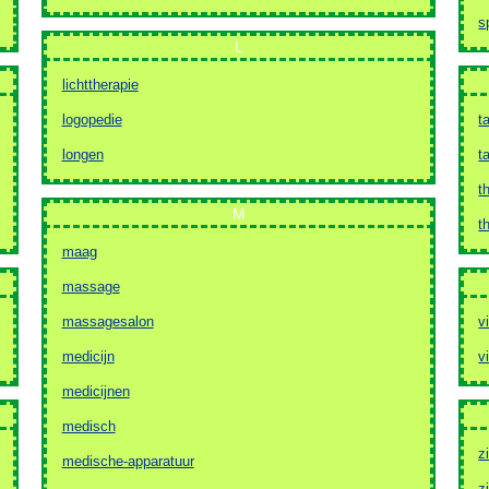
s
L
lichttherapie
logopedie
t
longen
t
t
M
t
maag
massage
massagesalon
vi
medicijn
v
medicijnen
medisch
z
medische-apparatuur
z