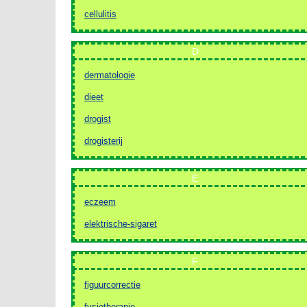
cellulitis
D
dermatologie
dieet
drogist
drogisterij
E
eczeem
elektrische-sigaret
F
figuurcorrectie
fysiotherapie