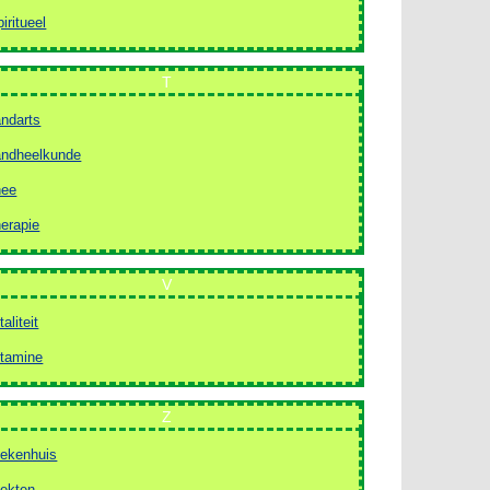
piritueel
T
andarts
andheelkunde
hee
herapie
V
taliteit
itamine
Z
iekenhuis
iekten