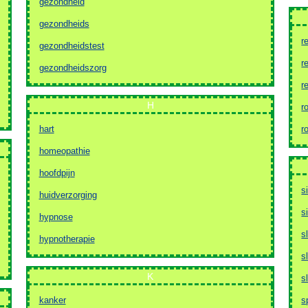
gezondheid
gezondheids
r
gezondheidstest
r
gezondheidszorg
r
H
r
hart
r
homeopathie
hoofdpijn
s
huidverzorging
s
hypnose
s
hypnotherapie
s
K
s
kanker
sp