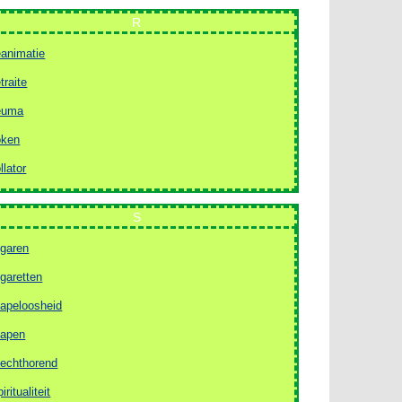
R
eanimatie
etraite
euma
oken
ollator
S
igaren
igaretten
lapeloosheid
lapen
lechthorend
iritualiteit