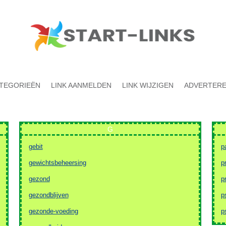
TEGORIEËN
LINK AANMELDEN
LINK WIJZIGEN
ADVERTER
G
gebit
p
gewichtsbeheersing
p
gezond
p
gezondblijven
p
gezonde-voeding
p