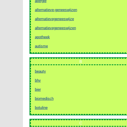
allergie
alternatieve-geneeswijzen
alternatievegeneeswijze
alternatievegeneeswijzen
apotheek
autisme
B
beauty
bhv
bier
biomedisch
botuline
C