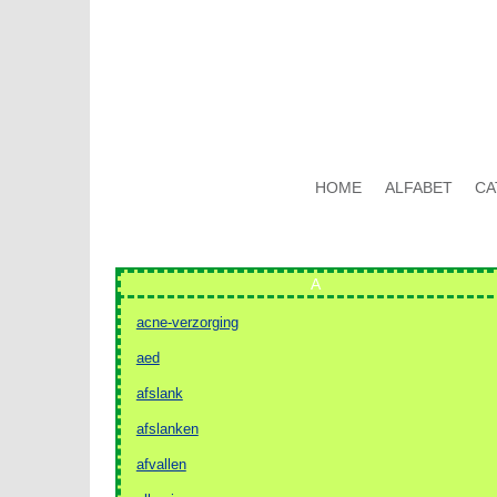
HOME
ALFABET
CA
A
acne-verzorging
aed
afslank
afslanken
afvallen