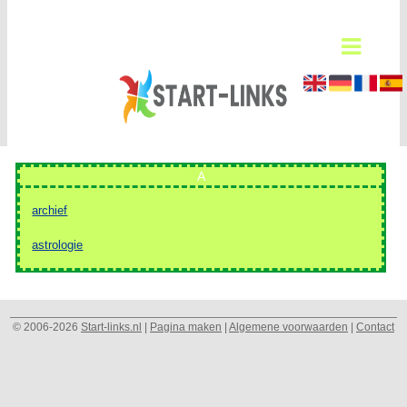
A
archief
astrologie
© 2006-2026
Start-links.nl
|
Pagina maken
|
Algemene voorwaarden
|
Contact