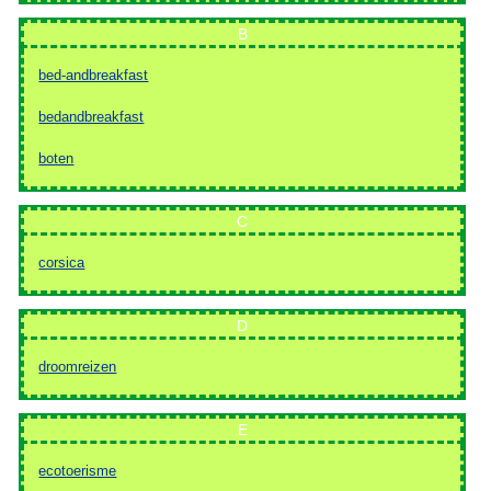
B
bed-andbreakfast
bedandbreakfast
boten
C
corsica
D
droomreizen
E
ecotoerisme