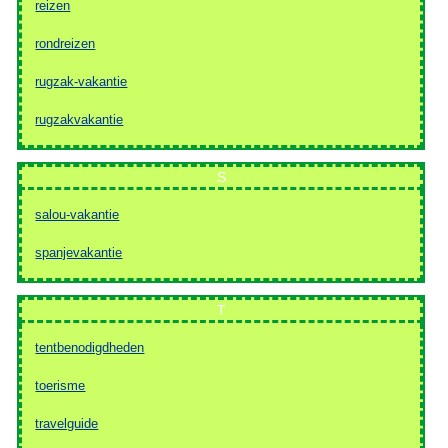
reizen
rondreizen
rugzak-vakantie
rugzakvakantie
S
salou-vakantie
spanjevakantie
T
tentbenodigdheden
toerisme
travelguide