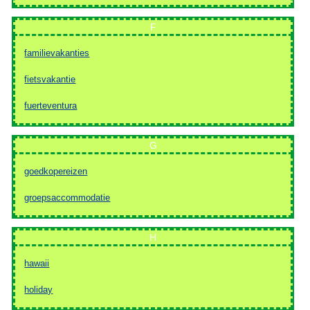
F
familievakanties
fietsvakantie
fuerteventura
G
goedkopereizen
groepsaccommodatie
H
hawaii
holiday