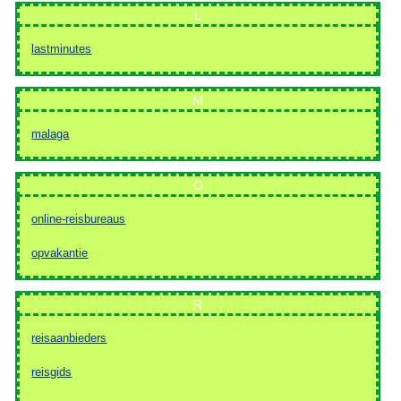
L
lastminutes
M
malaga
O
online-reisbureaus
opvakantie
R
reisaanbieders
reisgids