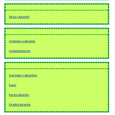
I
ibiza-vakantie
J
jongeren-vakantie
jongerenreizen
K
kampeer-vakanties
kano
kerstvakantie
kindervakantie