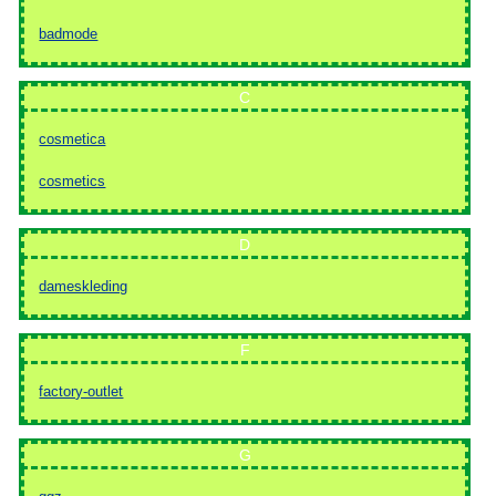
badmode
C
cosmetica
cosmetics
D
dameskleding
F
factory-outlet
G