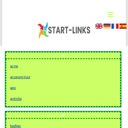
A
acne
acupunctuur
aex
antislip
B
badjas