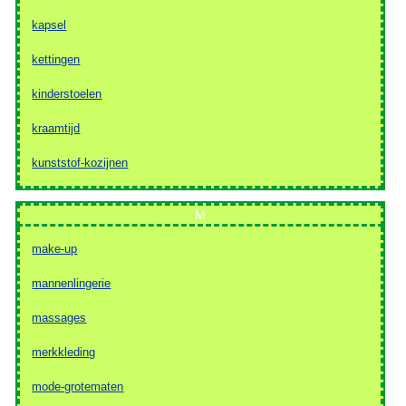
kapsel
kettingen
kinderstoelen
kraamtijd
kunststof-kozijnen
M
make-up
mannenlingerie
massages
merkkleding
mode-grotematen