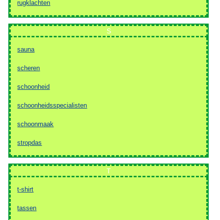
rugklachten
S
sauna
scheren
schoonheid
schoonheidsspecialisten
schoonmaak
stropdas
T
t-shirt
tassen