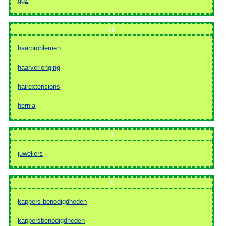
ggz
H
haarproblemen
haarverlenging
hairextensions
hernia
J
juweliers
K
kappers-benodigdheden
kappersbenodigdheden