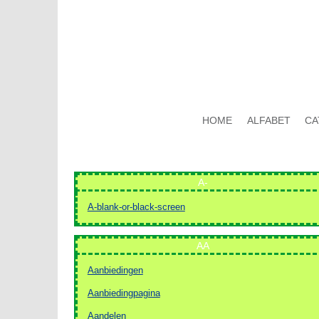
HOME
ALFABET
CA
A-
A-blank-or-black-screen
AA
Aanbiedingen
Aanbiedingpagina
Aandelen