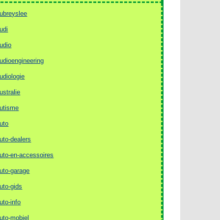
ubreyslee
udi
udio
udioengineering
udiologie
ustralie
utisme
uto
uto-dealers
uto-en-accessoires
uto-garage
uto-gids
uto-info
uto-mobiel