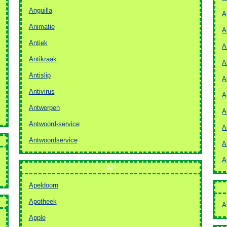
Anguilla
A
Animatie
A
Antiek
A
Antikraak
A
Antislip
A
Antivirus
A
Antwerpen
A
Antwoord-service
A
Antwoordservice
A
A
AP
Apeldoorn
Apotheek
A
Apple