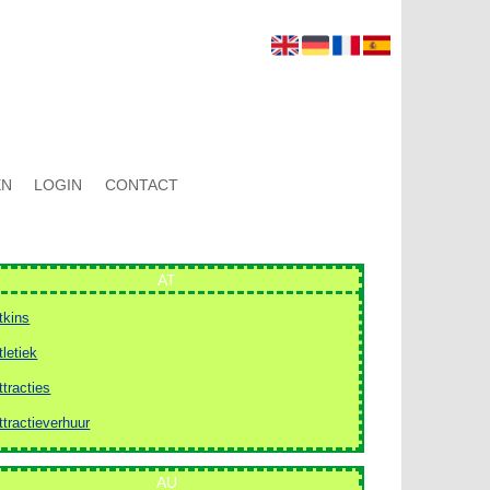
EN
LOGIN
CONTACT
AT
tkins
tletiek
ttracties
ttractieverhuur
AU