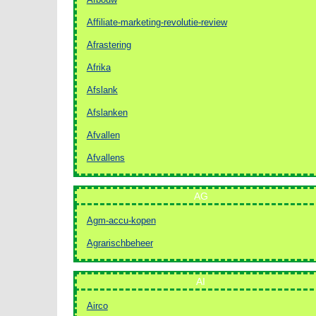
Affiliate-marketing-revolutie-review
Afrastering
Afrika
Afslank
Afslanken
Afvallen
Afvallens
AG
Agm-accu-kopen
Agrarischbeheer
AI
Airco