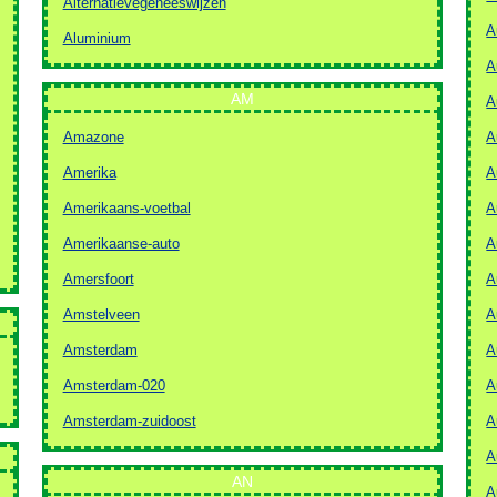
Alternatievegeneeswijzen
A
Aluminium
A
AM
A
Amazone
A
Amerika
A
Amerikaans-voetbal
A
Amerikaanse-auto
A
Amersfoort
A
Amstelveen
A
Amsterdam
A
Amsterdam-020
A
Amsterdam-zuidoost
A
A
AN
A