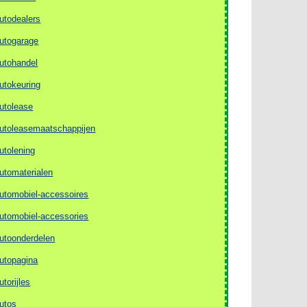
utodealers
utogarage
utohandel
utokeuring
utolease
utoleasemaatschappijen
utolening
utomaterialen
utomobiel-accessoires
utomobiel-accessories
utoonderdelen
utopagina
utorijles
utos