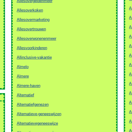
Allesovergeldenmeer
A
Allesoverkoken
A
Allesovermarketing
A
Allesovertrouwen
A
Allesoverwonenenmeer
A
Allesvoorkinderen
A
Allinclusive-vakantie
A
Almelo
A
Almere
A
Almere-haven
A
Alternatief
A
Alternatiefgenezen
A
Alternatieve-geneeswijzen
A
Alternatievegeneeswijze
A