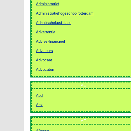
Administratief
Administratiehogeschoolrotterdam
Adriatischekust-italie
Advertentie
Advies-financieel
Adviseurs
Advocaat
Advocaten
AE
Aed
Aex
AF
Afbouw