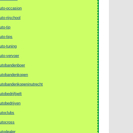
uto-occasion
uto-rijschool
uto-tip
uto-tips
uto-tuning
uto-vervoer
utobandenboer
utobandenkopen
utobandenkopeninutrecht
utobedrijfpelt
utobedrijven
utoclubs
utocross
utodealer