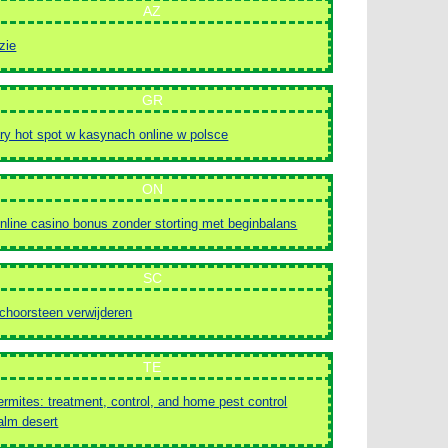
AZ
zie
GR
ry hot spot w kasynach online w polsce
ON
nline casino bonus zonder storting met beginbalans
SC
choorsteen verwijderen
TE
ermites: treatment, control, and home pest control
alm desert