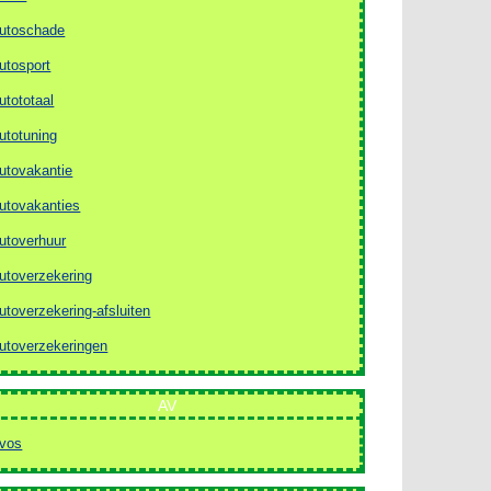
utoschade
utosport
utototaal
utotuning
utovakantie
utovakanties
utoverhuur
utoverzekering
utoverzekering-afsluiten
utoverzekeringen
AV
vos