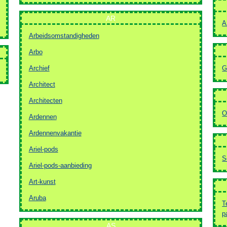
AR
A
Arbeidsomstandigheden
Arbo
Archief
G
Architect
Architecten
O
Ardennen
Ardennenvakantie
Ariel-pods
S
Ariel-pods-aanbieding
Art-kunst
Aruba
T
p
AS