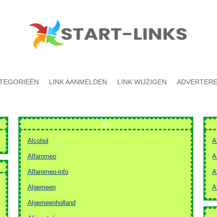
TEGORIEËN
LINK AANMELDEN
LINK WIJZIGEN
ADVERTER
AL
Alcohol
A
Alfaromeo
A
Alfaromeo-info
A
Algemeen
A
Algemeenholland