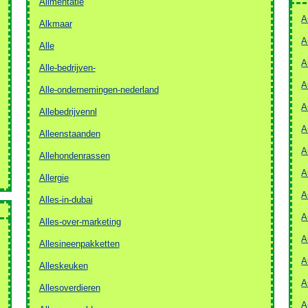
Alimentatie
A
Alkmaar
A
Alle
A
Alle-bedrijven-
A
Alle-ondernemingen-nederland
A
Allebedrijvennl
A
Alleenstaanden
A
Allehondenrassen
A
Allergie
A
Alles-in-dubai
A
Alles-over-marketing
A
Allesineenpakketten
A
Alleskeuken
A
Allesoverdieren
A