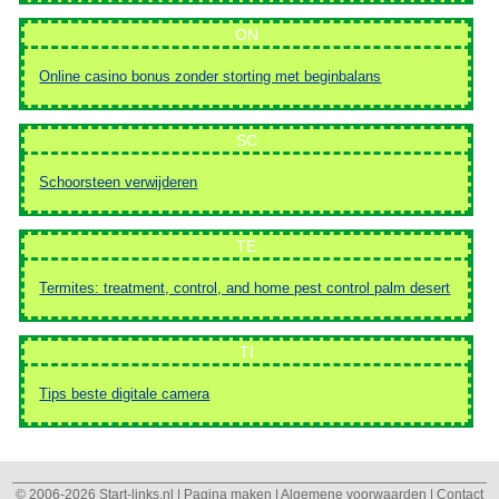
ON
Online casino bonus zonder storting met beginbalans
SC
Schoorsteen verwijderen
TE
Termites: treatment, control, and home pest control palm desert
TI
Tips beste digitale camera
© 2006-2026
Start-links.nl
|
Pagina maken
|
Algemene voorwaarden
|
Contact