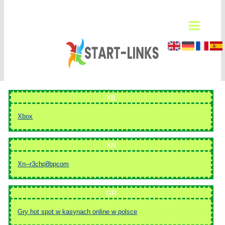
XB
Xbox
XN
Xn--r3chp8bpcom
GR
Gry hot spot w kasynach online w polsce