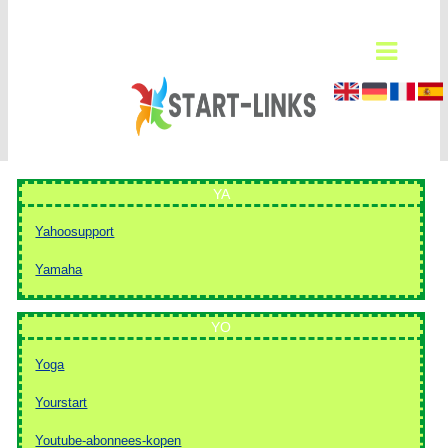
YA
Yahoosupport
Yamaha
YO
Yoga
Yourstart
Youtube-abonnees-kopen